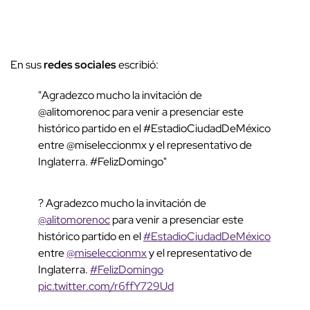
En sus
redes sociales
escribió:
"Agradezco mucho la invitación de
@alitomorenoc para venir a presenciar este
histórico partido en el #EstadioCiudadDeMéxico
entre @miseleccionmx y el representativo de
Inglaterra. #FelizDomingo"
? Agradezco mucho la invitación de
@alitomorenoc
para venir a presenciar este
histórico partido en el
#EstadioCiudadDeMéxico
entre
@miseleccionmx
y el representativo de
Inglaterra.
#FelizDomingo
pic.twitter.com/r6ffY729Ud