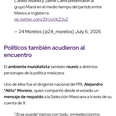
Canelo Álvarez y Jaime Camil presentaron al
grupo Maná en el medio tiempo del partido entre
México e Inglaterra.
pic.twitter.com/ZKUv0KZ3vZ
— 24 Morelos (@24_morelos)
July 6, 2026
Políticos también acudieron al
encuentro
El
ambiente mundialista
también
reunió
a distintos
personajes de la política mexicana.
Uno de ellos fue el dirigente nacional del PRI,
Alejandro
"Alito" Moreno
, quien compartió desde el estadio un
mensaje de respaldo
a la Selección Mexicana a través de su
cuenta de X.
"¡Sí se puede! Vamos con todo, @miseleccionmx.