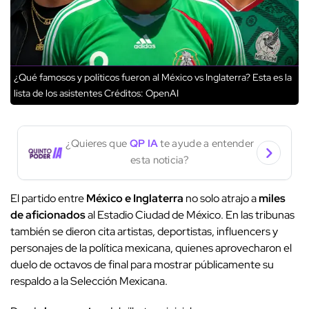
¿Qué famosos y políticos fueron al México vs Inglaterra? Esta es la
lista de los asistentes
Créditos: OpenAI
¿Quieres que
QP IA
te ayude a entender
esta noticia?
El partido entre
México e Inglaterra
no solo atrajo a
miles
de aficionados
al Estadio Ciudad de México. En las tribunas
también se dieron cita artistas, deportistas, influencers y
personajes de la política mexicana, quienes aprovecharon el
duelo de octavos de final para mostrar públicamente su
respaldo a la Selección Mexicana.