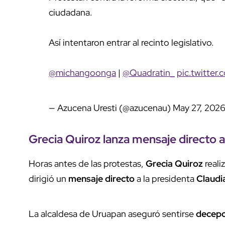
ciudadana.
Así intentaron entrar al recinto legislativo.
@michangoonga
|
@Quadratin_
pic.twitte
— Azucena Uresti (@azucenau)
May 27, 202
Grecia Quiroz
lanza
mensaje directo
a
Horas antes de las protestas,
Grecia Quiroz
reali
dirigió un
mensaje directo
a la presidenta
Claudi
La alcaldesa de Uruapan aseguró sentirse
decepc