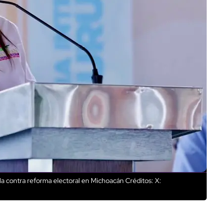
lla contra reforma electoral en Michoacán
Créditos: X: