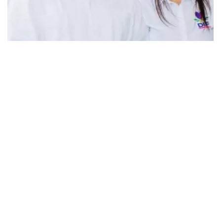
Políticos
Grecia Quiroz denuncia a
morenistas por el asesinato de
Carlos Manzo
Anel Rangel
Feb. 17, 2026