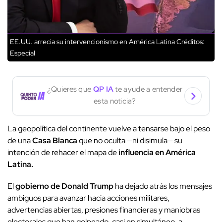
EE.UU. arrecia su intervencionismo en América Latina
Créditos:
Especial
¿Quieres que
QP IA
te ayude a entender
esta noticia?
La geopolítica del continente vuelve a tensarse bajo el peso
de una
Casa Blanca
que no oculta —ni disimula— su
intención de rehacer el mapa de
influencia en América
Latina.
El
gobierno de Donald Trump
ha dejado atrás los mensajes
ambiguos para avanzar hacia acciones militares,
advertencias abiertas, presiones financieras y maniobras
electorales que han golpeado, casi en simultáneo, a