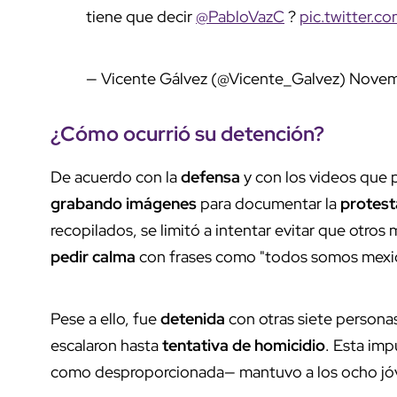
tiene que decir
@PabloVazC
?
pic.twitter
— Vicente Gálvez (@Vicente_Galvez)
Novem
¿Cómo ocurrió su
detención
?
De acuerdo con la
defensa
y con los videos que 
grabando imágenes
para documentar la
protest
recopilados, se limitó a intentar evitar que otros 
pedir calma
con frases como "todos somos mexi
Pese a ello, fue
detenida
con otras siete personas
escalaron hasta
tentativa de homicidio
. Esta im
como desproporcionada— mantuvo a los ocho jóv