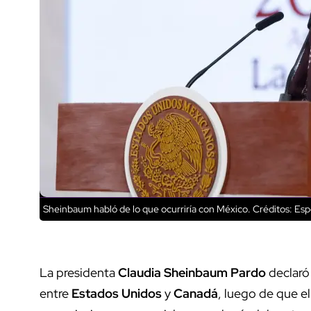
Sheinbaum habló de lo que ocurriría con México.
Créditos: Espe
La presidenta
Claudia Sheinbaum Pardo
declaró
entre
Estados Unidos
y
Canadá
, luego de que e