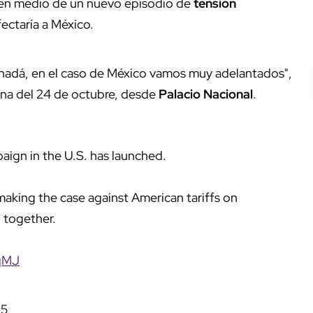
, en medio de un nuevo episodio de
tensión
fectaría a México.
anadá, en el caso de México vamos muy adelantados",
ina del 24 de octubre, desde
Palacio Nacional
.
paign in the U.S. has launched.
making the case against American tariffs on
 together.
cqMJ
25