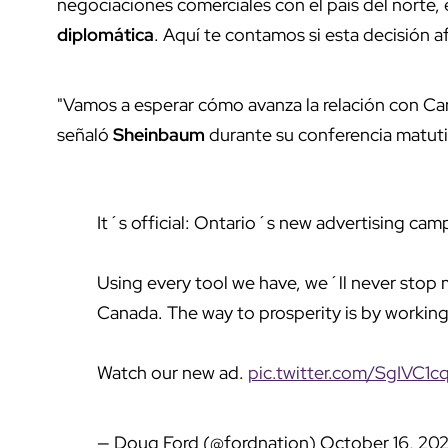
negociaciones comerciales con el país del norte
diplomática
. Aquí te contamos si esta decisión a
"Vamos a esperar cómo avanza la relación con C
señaló
Sheinbaum
durante su conferencia matut
It´s official: Ontario´s new advertising cam
Using every tool we have, we´ll never stop 
Canada. The way to prosperity is by working
Watch our new ad.
pic.twitter.com/SgIVC1
— Doug Ford (@fordnation)
October 16, 20