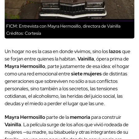
FICM: Entrevista con Mayra Hermosillo, directora de Vainilla
Créditos: Cortesía
Un hogar no es la casa en donde vivimos, sino los
lazos
que
se forjan entre quienes la habitan.
Vainilla
, ópera prima de
Mayra Hermosillo
, parte justamente de esa idea: el hogar
como una red emocional entre
siete mujeres
de distintas
generaciones que sobreviven no sólo a sus conflictos
personales, sino también a los secretos, las tensiones
cotidianas, el alcoholismo, las heridas del juicio social, las
deudas y el miedo a perder el lugar que las une.
Mayra Hermosillo
parte de la
memoria
para construir
Vainilla
. La película surge de los años que vivió rodeada de
mujeres —su madre, su bisabuela y otras integrantes de su