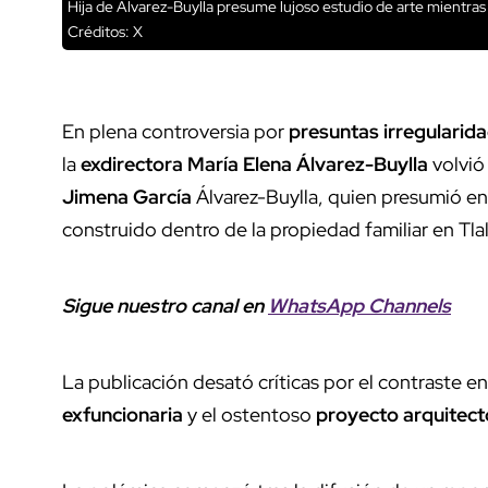
Hija de Álvarez-Buylla presume lujoso estudio de arte mientra
Créditos: X
En plena controversia por
presuntas irregularid
la
exdirectora
María Elena Álvarez-Buylla
volvió 
Jimena García
Álvarez-Buylla, quien presumió en 
construido dentro de la propiedad familiar en Tl
Sigue nuestro canal en
WhatsApp Channels
La publicación desató críticas por el contraste en
exfuncionaria
y el ostentoso
proyecto arquitect