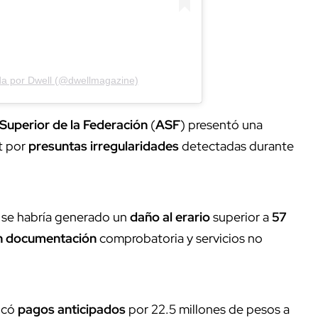
da por Dwell (@dwellmagazine)
 Superior de la Federación
(
ASF
) presentó una
t por
presuntas irregularidades
detectadas durante
, se habría generado un
daño al erario
superior a
57
in documentación
comprobatoria y servicios no
icó
pagos anticipados
por 22.5 millones de pesos a