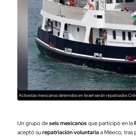
Activistas mexicanos detenidos en Israel serán repatriados
Créd
Un grupo de
seis mexicanos
que participó en la
aceptó su
repatriación voluntaria
a México, tras