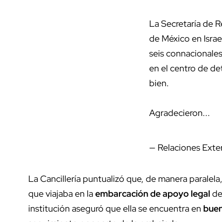
La Secretaría de Relaciones Exteriores info
Mauricio Escanero, se entrevistó hoy con los
Flotilla Global Sumud, en el centro de deten
Agradecieron...
— Relaciones Exteriores (@SRE_mx)
Octobe
La Cancillería puntualizó que, de manera parale
que viajaba en la
embarcación de apoyo legal
de 
institución aseguró que ella se encuentra en
buen
seguimiento por parte de la embajada.