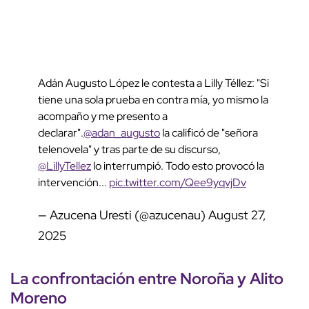
Adán Augusto López le contesta a Lilly Téllez: "Si
tiene una sola prueba en contra mía, yo mismo la
acompaño y me presento a
declarar".
@adan_augusto
la calificó de "señora
telenovela" y tras parte de su discurso,
@LillyTellez
lo interrumpió. Todo esto provocó la
intervención...
pic.twitter.com/Qee9yqvjDv
— Azucena Uresti (@azucenau)
August 27,
2025
La confrontación entre Noroña y
Alito
Moreno