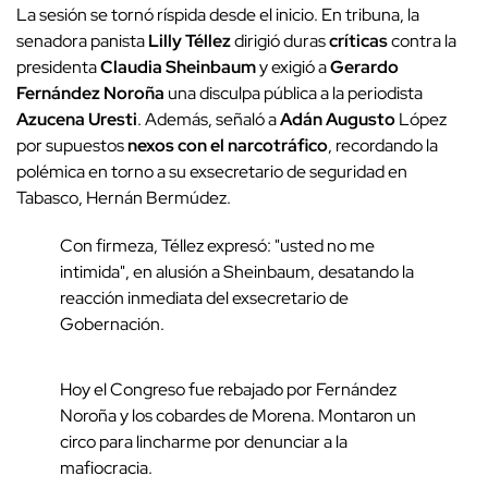
La sesión se tornó ríspida desde el inicio. En tribuna, la
senadora panista
Lilly Téllez
dirigió duras
críticas
contra la
presidenta
Claudia Sheinbaum
y exigió a
Gerardo
Fernández Noroña
una disculpa pública a la periodista
Azucena Uresti
. Además, señaló a
Adán Augusto
López
por supuestos
nexos con el narcotráfico
, recordando la
polémica en torno a su exsecretario de seguridad en
Tabasco, Hernán Bermúdez.
Con firmeza, Téllez expresó: "usted no me
intimida", en alusión a Sheinbaum, desatando la
reacción inmediata del exsecretario de
Gobernación.
Hoy el Congreso fue rebajado por Fernández
Noroña y los cobardes de Morena. Montaron un
circo para lincharme por denunciar a la
mafiocracia.