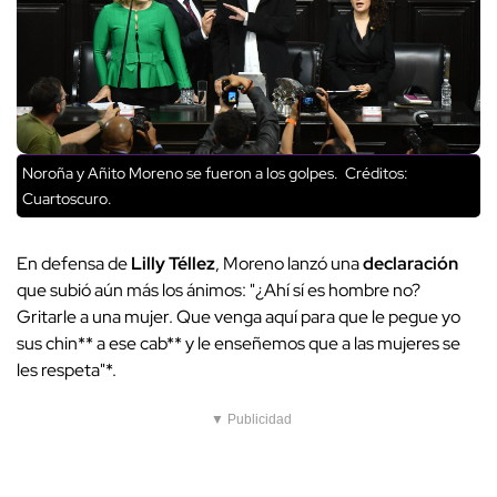
Noroña y Añito Moreno se fueron a los golpes.
Créditos:
Cuartoscuro.
En defensa de
Lilly Téllez
, Moreno lanzó una
declaración
que subió aún más los ánimos: "¿Ahí sí es hombre no?
Gritarle a una mujer. Que venga aquí para que le pegue yo
sus chin** a ese cab** y le enseñemos que a las mujeres se
les respeta"*.
▼ Publicidad