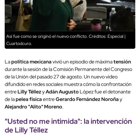
Así fue como se originó el nuevo conflicto.
Créditos: Especial |
Cuartodcuro.
La
política mexicana
vivió un episodio de máxima
tensión
durante la sesión de la Comisión Permanente del Congreso
de la Unión del pasado 27 de agosto. Un nuevo video
difundido en redes sociales muestra cómo la confrontación
entre
Lilly Téllez
y
Adán Augusto
López fue el detonante
de la
pelea física
entre
Gerardo Fernández Noroña
y
Alejandro "Alito" Moreno
.
"Usted no me intimida": la intervención
de
Lilly Téllez