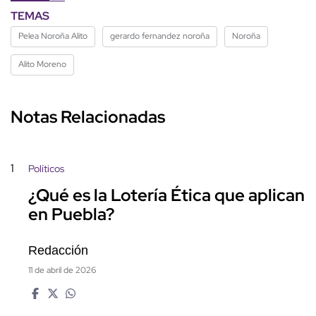
TEMAS
Pelea Noroña Alito
gerardo fernandez noroña
Noroña
Alito Moreno
Notas Relacionadas
1
Políticos
¿Qué es la Lotería Ética que aplican
en Puebla?
Redacción
11 de abril de 2026