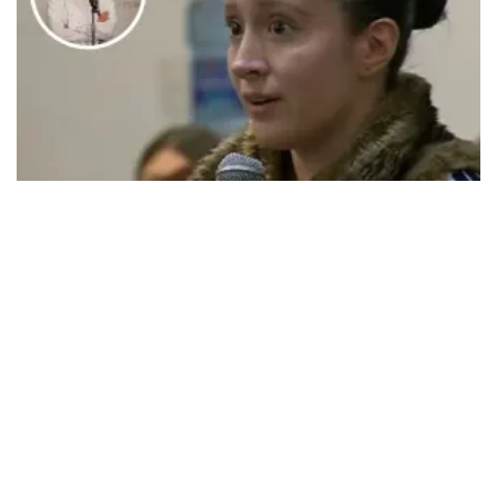
Tendencias
Victoria Montes, la estudiante
que enfrentó a Noroña
Abigail Saucedo Castro