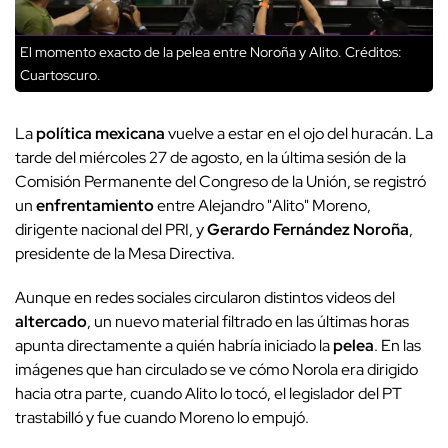
El momento exacto de la pelea entre Noroña y Alito.
Créditos:
Cuartoscuro.
La
política mexicana
vuelve a estar en el ojo del huracán. La
tarde del miércoles 27 de agosto, en la última sesión de la
Comisión Permanente del Congreso de la Unión, se registró
un
enfrentamiento
entre Alejandro "Alito" Moreno,
dirigente nacional del PRI, y
Gerardo Fernández Noroña
,
presidente de la Mesa Directiva.
Aunque en redes sociales circularon distintos videos del
altercado
, un nuevo material filtrado en las últimas horas
apunta directamente a quién habría iniciado la
pelea
. En las
imágenes que han circulado se ve cómo Norola era dirigido
hacia otra parte, cuando Alito lo tocó, el legislador del PT
trastabilló y fue cuando Moreno lo empujó.