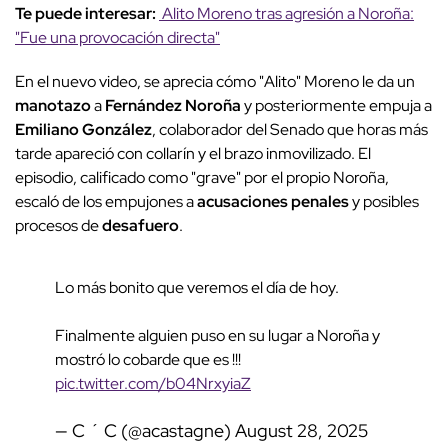
Te puede interesar:
Alito Moreno tras agresión a Noroña:
"Fue una provocación directa"
En el nuevo video, se aprecia cómo "Alito" Moreno le da un
manotazo
a
Fernández Noroña
y posteriormente empuja a
Emiliano González
, colaborador del Senado que horas más
tarde apareció con collarín y el brazo inmovilizado. El
episodio, calificado como "grave" por el propio Noroña,
escaló de los empujones a
acusaciones penales
y posibles
procesos de
desafuero
.
Lo más bonito que veremos el día de hoy.
Finalmente alguien puso en su lugar a Noroña y
mostró lo cobarde que es !!!
pic.twitter.com/b04NrxyiaZ
— C ´ C (@acastagne)
August 28, 2025