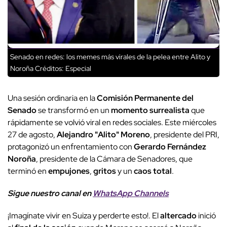
Senado en redes: los memes más virales de la pelea entre Alito y
Noroña
Créditos: Especial
Una sesión ordinaria en la
Comisión Permanente del
Senado
se transformó en un
momento surrealista
que
rápidamente se volvió viral en redes sociales. Este miércoles
27 de agosto,
Alejandro "Alito" Moreno
, presidente del PRI,
protagonizó un enfrentamiento con
Gerardo Fernández
Noroña
, presidente de la Cámara de Senadores, que
terminó en
empujones
,
gritos
y un
caos total
.
Sigue nuestro canal en
WhatsApp Channels
¡Imagínate vivir en Suiza y perderte esto!. El
altercado
inició