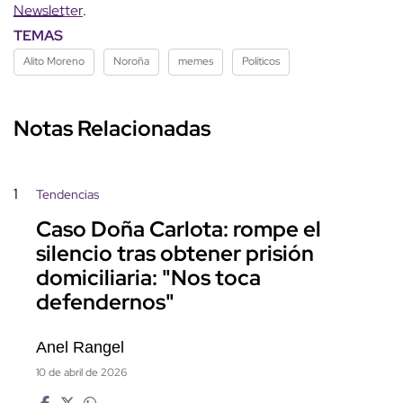
Newsletter
.
TEMAS
Alito Moreno
Noroña
memes
Políticos
Notas Relacionadas
1
Tendencias
Caso Doña Carlota: rompe el
silencio tras obtener prisión
domiciliaria: "Nos toca
defendernos"
Anel Rangel
10 de abril de 2026