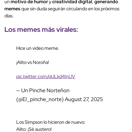
un
motivo de humor
y
creatividad digital
,
generando
memes
que sin duda seguirán circulando en los próximos
días.
Los memes más virales:
Hice un video meme.
¡Alito vs Noroña!
pic.twitter.com/qULkd4InUV
— Un Pinche Norteñon
(@El_pinche_norte)
August 27, 2025
Los Simpson lo hicieron de nuevo:
Alito: ¡Sé austero!