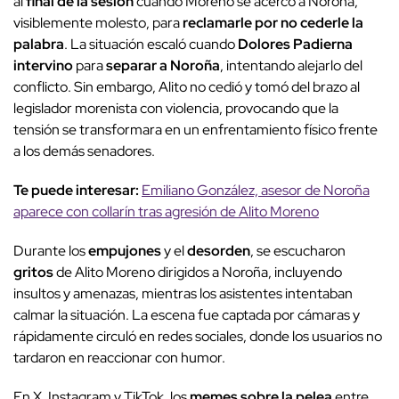
al
final de la sesión
cuando Moreno se acercó a Noroña,
visiblemente molesto, para
reclamarle por no cederle la
palabra
. La situación escaló cuando
Dolores Padierna
intervino
para
separar a Noroña
, intentando alejarlo del
conflicto. Sin embargo, Alito no cedió y tomó del brazo al
legislador morenista con violencia, provocando que la
tensión se transformara en un enfrentamiento físico frente
a los demás senadores.
Te puede interesar:
Emiliano González, asesor de Noroña
aparece con collarín tras agresión de Alito Moreno
Durante los
empujones
y el
desorden
, se escucharon
gritos
de Alito Moreno dirigidos a Noroña, incluyendo
insultos y amenazas, mientras los asistentes intentaban
calmar la situación. La escena fue captada por cámaras y
rápidamente circuló en redes sociales, donde los usuarios no
tardaron en reaccionar con humor.
En X, Instagram y TikTok, los
memes sobre la pelea
entre