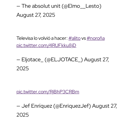
— The absolut unit (@Elmo__Lesto)
August 27, 2025
Televisa lo volvió a hacer:
#alito
vs
#noroña
pic.twitter.com/4RUFkku8jD
— Eljotace_ (@ELJOTACE_)
August 27,
2025
pic.twitter.com/RjBhP3CRBm
— Jef Enríquez (@EnriquezJef)
August 27,
2025