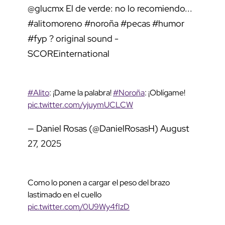
@glucmx
El de verde: no lo recomiendo...
#alitomoreno
#noroña
#pecas
#humor
#fyp
? original sound -
SCOREinternational
#Alito
: ¡Dame la palabra!
#Noroña
: ¡Oblígame!
pic.twitter.com/yjuymUCLCW
— Daniel Rosas (@DanielRosasH)
August
27, 2025
Como lo ponen a cargar el peso del brazo
lastimado en el cuello
pic.twitter.com/0U9Wy4fIzD