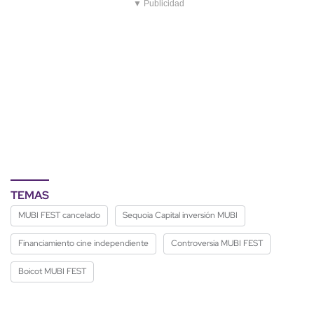
▼ Publicidad
TEMAS
MUBI FEST cancelado
Sequoia Capital inversión MUBI
Financiamiento cine independiente
Controversia MUBI FEST
Boicot MUBI FEST