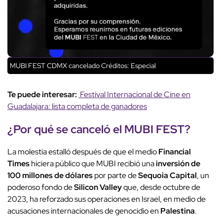
MUBI FEST CDMX cancelado
Créditos: Especial
Te puede interesar:
Festival Internacional de Cine en
Guadalajara: lista completa de ganadores
¿Por qué se canceló el MUBI FEST?
La molestia estalló después de que el medio
Financial
Times
hiciera público que MUBI recibió una
inversión de
100 millones de dólares
por parte de
Sequoia
Capital
, un
poderoso fondo de
Silicon Valley
que, desde octubre de
2023, ha reforzado sus operaciones en Israel, en medio de
acusaciones internacionales de genocidio en
Palestina
.