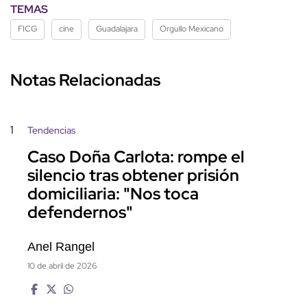
TEMAS
FICG
cine
Guadalajara
Orgullo Mexicano
Notas Relacionadas
1
Tendencias
Caso Doña Carlota: rompe el
silencio tras obtener prisión
domiciliaria: "Nos toca
defendernos"
Anel Rangel
10 de abril de 2026