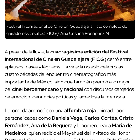
Festival Internacional de Cine en Guadalajara: lista completa de
ganadores
Créditos: FICG / Ana Cristina Rodríguez M
A pesar de la lluvia, la
cuadragésima edición del Festival
Internacional de Cine en Guadalajara (FICG)
cerró entre
aplausos, riasas y lágriams. La velada no sólo celebró las
cuatro décadas del encuentro cinematográfico más
importante de México, sino que también premió a lo mejor
del
cine iberoamericano y nacional
con discursos cargados
de emoción, denuncias políticas y llamados a la memoria.
La jornada arrancó con una
alfombra roja
animada por
personalidades como
Daniela Vega
,
Carlos Cortés
,
Cristo
Fernández
,
Ana de la Reguera
y la homenajeada
Maria de
Medeiros
, quien recibió el Mayahuel del Invitado de Honor: