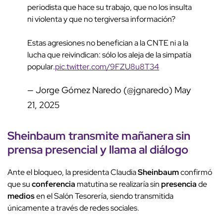
periodista que hace su trabajo, que no los insulta
ni violenta y que no tergiversa información?
Estas agresiones no benefician a la CNTE ni a la
lucha que reivindican: sólo los aleja de la simpatía
popular.
pic.twitter.com/9FZU8u8T34
— Jorge Gómez Naredo (@jgnaredo)
May
21, 2025
Sheinbaum
transmite mañanera sin
prensa
presencial
y llama al
diálogo
Ante el bloqueo, la presidenta Claudia
Sheinbaum
confirmó
que su
conferencia
matutina se realizaría sin
presencia
de
medios
en el Salón Tesorería, siendo transmitida
únicamente a través de redes sociales.