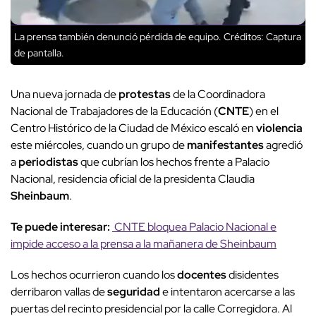
La prensa también denunció pérdida de equipo.
Créditos: Captura
de pantalla.
Una nueva jornada de
protestas
de la Coordinadora
Nacional de Trabajadores de la Educación (
CNTE
) en el
Centro Histórico de la Ciudad de México escaló en
violencia
este miércoles, cuando un grupo de
manifestantes
agredió
a
periodistas
que cubrían los hechos frente a Palacio
Nacional, residencia oficial de la presidenta Claudia
Sheinbaum
.
Te puede interesar:
CNTE bloquea Palacio Nacional e
impide acceso a la prensa a la mañanera de Sheinbaum
Los hechos ocurrieron cuando los
docentes
disidentes
derribaron vallas de
seguridad
e intentaron acercarse a las
puertas del recinto presidencial por la calle Corregidora. Al