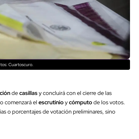
tos: Cuartoscuro.
ación
de
casillas
y concluirá con el cierre de las
to comenzará el
escrutinio
y
cómputo
de los votos.
s o porcentajes de votación preliminares, sino