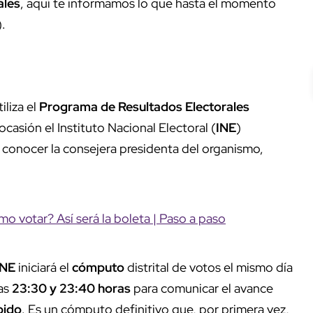
ales
, aquí te informamos lo que hasta el momento
).
iliza el
Programa de Resultados Electorales
ocasión el Instituto Nacional Electoral (
INE
)
a conocer la consejera presidenta del organismo,
o votar? Así será la boleta | Paso a paso
INE
iniciará el
cómputo
distrital de votos el mismo día
las
23:30 y 23:40 horas
para comunicar el avance
pido
. Es un cómputo definitivo que, por primera vez,