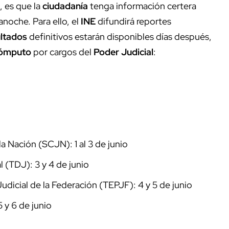
, es que la
ciudadanía
tenga información certera
noche. Para ello, el
INE
difundirá reportes
ultados
definitivos estarán disponibles días después,
ómputo
por cargos del
Poder Judicial
:
a Nación (SCJN): 1 al 3 de junio
l (TDJ): 3 y 4 de junio
Judicial de la Federación (TEPJF): 4 y 5 de junio
 y 6 de junio