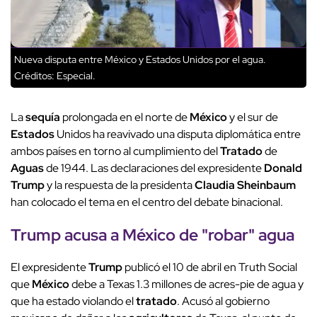
Nueva disputa entre México y Estados Unidos por el agua.
Créditos: Especial.
La
sequía
prolongada en el norte de
México
y el sur de
Estados
Unidos ha reavivado una disputa diplomática entre
ambos países en torno al cumplimiento del
Tratado
de
Aguas
de 1944. Las declaraciones del expresidente
Donald
Trump
y la respuesta de la presidenta
Claudia Sheinbaum
han colocado el tema en el centro del debate binacional.
Trump
acusa a
México
de "robar" agua
El expresidente
Trump
publicó el 10 de abril en Truth Social
que
México
debe a Texas 1.3 millones de acres-pie de agua y
que ha estado violando el
tratado
. Acusó al gobierno