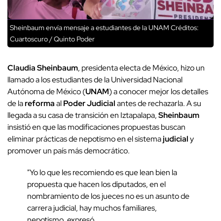
Sheinbaum envía mensaje a estudiantes de la UNAM
Créditos:
Cuartoscuro / Quinto Poder
Claudia
Sheinbaum
, presidenta electa de México, hizo un
llamado a los estudiantes de la Universidad Nacional
Autónoma de México (
UNAM
) a conocer mejor los detalles
de la
reforma
al
Poder Judicial
antes de rechazarla. A su
llegada a su casa de transición en Iztapalapa,
Sheinbaum
insistió en que las modificaciones propuestas buscan
eliminar prácticas de nepotismo en el sistema
judicial
y
promover un país más democrático.
"Yo lo que les recomiendo es que lean bien la
propuesta que hacen los diputados, en el
nombramiento de los jueces no es un asunto de
carrera judicial, hay muchos familiares,
nepotismo, expresó.