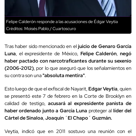
Felipe Calderón responde a las acusaciones de Édgar Veytia
Créditos: Moisés Pablo / Cuartoscuro
Tras haber sido mencionado en el
juicio de Genaro García
Luna
, el expresidente de México,
Felipe Calderón
,
negó
haber pactado con narcotraficantes durante su sexenio
(2006-2012)
, por lo que aseguró que los señalamientos en
su contra son una
"absoluta mentira"
.
Esto luego de que el exfiscal de Nayarit,
Edgar Veytia
, quien
se presentó este 7 de febrero en la Corte de Brooklyn en
calidad de testigo,
acusará al expresidente panista de
haber ordenado junto a García Luna
proteger al
líder del
Cártel de Sinaloa
,
Joaquín ´El Chapo´ Guzmán.
Veytia, indicó que en 2011 sostuvo una reunión con el