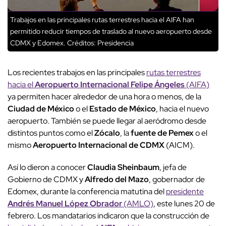
Trabajos en las principales rutas terrestres hacia el AIFA han
permitido reducir tiempos de traslado al nuevo aeropuerto desde
CDMX y Edomex.
Créditos: Presidencia
Los recientes trabajos en las principales
rutas terrestres
hacia el
Aeropuerto Internacional Felipe Ángeles
(AIFA)
ya permiten hacer alrededor de una hora o menos, de la
Ciudad de México
o el
Estado de México
, hacia el nuevo
aeropuerto. También se puede llegar al aeródromo desde
distintos puntos como el
Zócalo
, la
fuente de Pemex
o el
mismo
Aeropuerto Internacional de CDMX
(AICM).
Así lo dieron a conocer
Claudia Sheinbaum
, jefa de
Gobierno de CDMX y
Alfredo del Mazo
, gobernador de
Edomex, durante la conferencia matutina del
presidente
Andrés Manuel López Obrador
(AMLO)
, este lunes 20 de
febrero. Los mandatarios indicaron que la construcción de