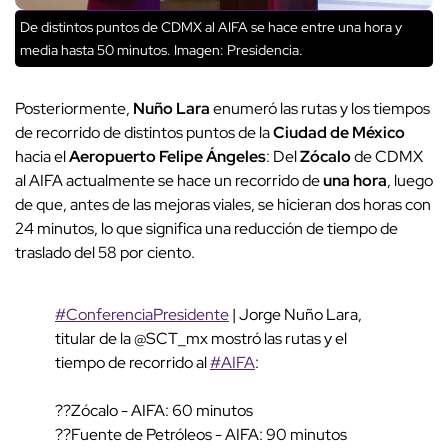
De distintos puntos de CDMX al AIFA se hace entre una hora y
media hasta 50 minutos. Imagen: Presidencia.
Posteriormente,
Nuño Lara
enumeró las rutas y los tiempos
de recorrido de distintos puntos de la
Ciudad de México
hacia el
Aeropuerto Felipe Ángeles
: Del
Zócalo
de CDMX
al AIFA actualmente se hace un recorrido de
una hora
, luego
de que, antes de las mejoras viales, se hicieran dos horas con
24 minutos, lo que significa una reducción de tiempo de
traslado del 58 por ciento.
#ConferenciaPresidente
| Jorge Nuño Lara,
titular de la @SCT_mx mostró las rutas y el
tiempo de recorrido al
#AIFA
:
??Zócalo - AIFA: 60 minutos
??Fuente de Petróleos - AIFA: 90 minutos