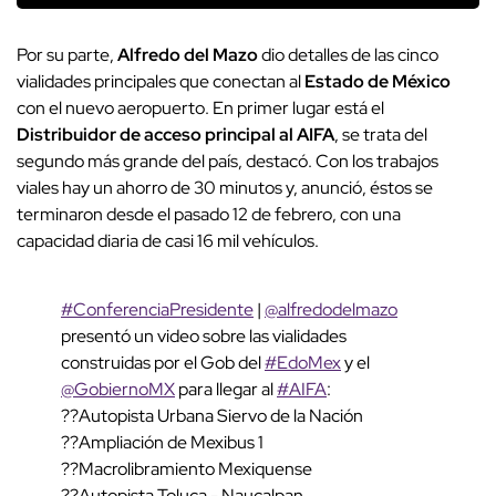
Por su parte,
Alfredo del Mazo
dio detalles de las cinco
vialidades principales que conectan al
Estado de México
con el nuevo aeropuerto. En primer lugar está el
Distribuidor de acceso principal al AIFA
, se trata del
segundo más grande del país, destacó. Con los trabajos
viales hay un ahorro de 30 minutos y, anunció, éstos se
terminaron desde el pasado 12 de febrero, con una
capacidad diaria de casi 16 mil vehículos.
#ConferenciaPresidente
|
@alfredodelmazo
presentó un video sobre las vialidades
construidas por el Gob del
#EdoMex
y el
@GobiernoMX
para llegar al
#AIFA
:
??Autopista Urbana Siervo de la Nación
??Ampliación de Mexibus 1
??Macrolibramiento Mexiquense
??Autopista Toluca - Naucalpan