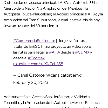
Distribuidor de acceso principal al AIFA; la Autopista Urbana
"Siervo de la Nación"; la Ampliación del Mexibus I; la
Autopista Toluca-Naucalpan; el Acceso principal al AIFA; y la
Ampliación del Tren Suburbano, la cual, hasta el día de hoy,
lleva un avance del 39 por ciento.
#ConferenciaPresidente
| Jorge Nuño Lara,
titular de la @SCT_mx proyectó un video sobre
las rutas para llegar al
#AIFA
desde la
#CDMX
y
desde el
#EdoMex
.
pic.twitter.com/qUXNZcL3S5
— Canal Catorce (@canalcatorcemx)
February 20, 2023
Además están el Acceso San Jerónimo; la Vialidad a
Tonanitla; y la Ampliación de la Autopista México-Pachuca.