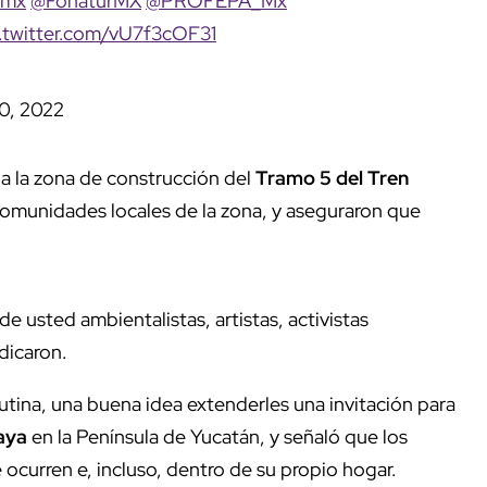
mx
@FonaturMX
@PROFEPA_Mx
.twitter.com/vU7f3cOF31
20, 2022
 a la zona de construcción del
Tramo 5 del Tren
comunidades locales de la zona, y aseguraron que
 usted ambientalistas, artistas, activistas
dicaron.
tina, una buena idea extenderles una invitación para
aya
en la Península de Yucatán, y señaló que los
curren e, incluso, dentro de su propio hogar.