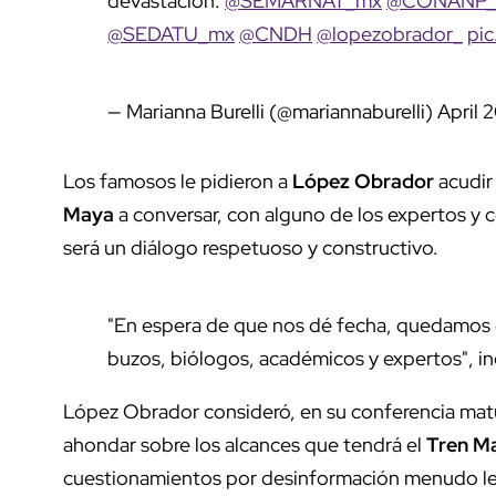
devastación.
@SEMARNAT_mx
@CONANP_
@SEDATU_mx
@CNDH
@lopezobrador_
pic
— Marianna Burelli (@mariannaburelli)
April 
Los famosos le pidieron a
López Obrador
acudir
Maya
a conversar, con alguno de los expertos y 
será un diálogo respetuoso y constructivo.
"En espera de que nos dé fecha, quedamos de
buzos, biólogos, académicos y expertos", in
López Obrador consideró, en su conferencia matu
ahondar sobre los alcances que tendrá el
Tren M
cuestionamientos por desinformación menudo le o