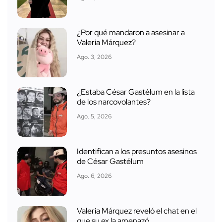
La llamada que el hijo del "R1" le hizo a
Valeria en vivo
Ago. 3, 2026
Video de Valeria revela por qué
habría terminado con su ex
Ago. 4, 2026
¿Por qué mandaron a asesinar a
Valeria Márquez?
Ago. 3, 2026
¿Estaba César Gastélum en la lista
de los narcovolantes?
Ago. 5, 2026