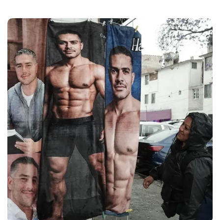
Omar García Harfuch, un
fenómeno en México: ¿qué opina
de su creciente popularidad?
Redacción
14 de abril de 2026