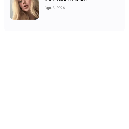
Identifican a los presuntos asesinos
de César Gastélum
Ago. 6, 2026
Valeria Márquez reveló el chat en el
que su ex la amenazó
Ago. 3, 2026