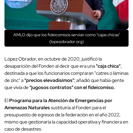
AMLO dijo que los fideicomisos servían como "cajas chicas"
(lopezobrador.org)
López Obrador, en octubre de 2020, justificó la
desaparición del Fonden al decir que era una
"caja chica"
,
destinada a que los funcionarios compraran "catres o láminas
de zinc" a
"precios elevadísimos"
; añadió que había gente
que vivía de
"jugosos contratos" con el fideicomiso.
El
Programa para la Atención de Emergencias por
Amenazas Naturales
sustituiría al Fonden para el
presupuesto de egresos de la federación en el año 2022,
mismo que gestionaría la capacidad operativa y financiera en
caso de desastres.