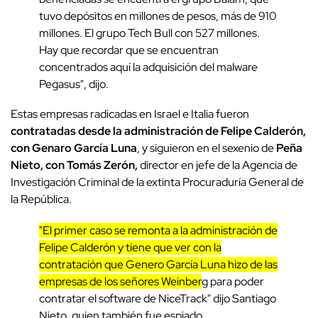
tuvo depósitos en millones de pesos, más de 910
millones. El grupo Tech Bull con 527 millones.
Hay que recordar que se encuentran
concentrados aquí la adquisición del malware
Pegasus", dijo.
Estas empresas radicadas en Israel e Italia fueron
contratadas desde la administración de Felipe Calderón,
con Genaro García Luna
, y siguieron en el sexenio de
Peña
Nieto, con Tomás Zerón,
director en jefe de la Agencia de
Investigación Criminal de la extinta Procuraduría General de
la República.
"El primer caso se remonta a la administración de
Felipe Calderón y tiene que ver con la
contratación que Genero García Luna hizo de las
empresas de los señores Weinber
g para poder
contratar el software de NiceTrack" dijo Santiago
Nieto, quien también fue espiado.