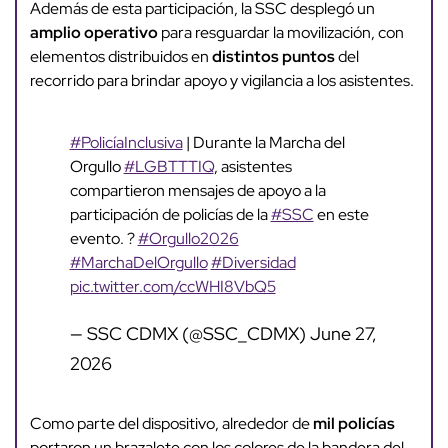
Además de esta participación, la SSC desplegó un
amplio operativo
para resguardar la movilización, con
elementos distribuidos en
distintos puntos
del
recorrido para brindar apoyo y vigilancia a los asistentes.
#PolicíaInclusiva
| Durante la Marcha del
Orgullo
#LGBTTTIQ
, asistentes
compartieron mensajes de apoyo a la
participación de policías de la
#SSC
en este
evento. ?
#Orgullo2026
#MarchaDelOrgullo
#Diversidad
pic.twitter.com/ccWHI8VbQ5
— SSC CDMX (@SSC_CDMX)
June 27,
2026
Como parte del dispositivo, alrededor de
mil policías
portaron un brazalete con los colores de la bandera del