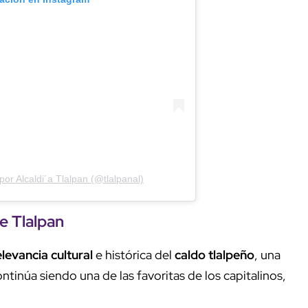
or Alcaldi´a Tlalpan (@tlalpanal)
de
Tlalpan
elevancia cultural
e histórica del
caldo tlalpeño
, una
inúa siendo una de las favoritas de los capitalinos,