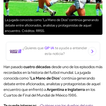
La jugada conocida como "La Mano de Dios" continúa generando
debate entre aficionados, analistas y protagonistas de aquel
encuentro.
Créditos: RRSS.
¿Quieres que
QP IA
te ayude a entender
esta noticia?
Han pasado
cuatro décadas
desde uno de los episodios más
recordados en la historia del futbol mundial. La jugada
conocida como "
La Mano de Dios
" continúa generando
debate entre aficionados, analistas y protagonistas de aquel
encuentro que enfrentó a
Argentina e Inglaterra
en los
Cuartos de Final del Mundial de México 1986.
Te puede interesar:
¿Quiénes son los dueños del pato