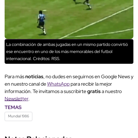
La combinación de ambas jugadas en un mismo partido convirtió
ese encuentro en uno de los más memorables del futbol
internacional.
Créditos: RSS.
Para más
noticias
, no dudes en seguirnos en Google News y
en nuestro canal de
WhatsApp
para recibir la mejor
información. Te invitamos a suscribirte
gratis
a nuestro
Newsletter
.
TEMAS
Mundial 1986