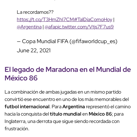
La recordamos??
https://t.co/T3HmZhI7CM
#TalDíaComoHoy
|
@Argentina
|
@afa
pic.twitter.com/Vtjs7F7us9
— Copa Mundial FIFA (@fifaworldcup_es)
June 22, 2021
El legado de
Maradona
en el Mundial de
México 86
La combinación de ambas jugadas en un mismo partido
convirtió ese encuentro en uno de los más memorables del
futbol internacional
. Para
Argentina
representó el camino
hacia la conquista del
título mundial
en
México 86
; para
Inglaterra, una derrota que sigue siendo recordada con
frustración.