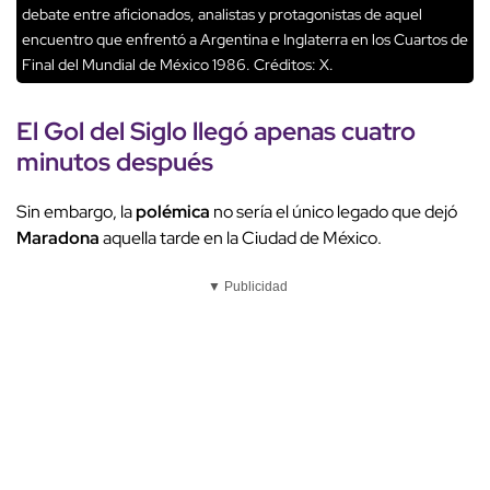
debate entre aficionados, analistas y protagonistas de aquel
encuentro que enfrentó a Argentina e Inglaterra en los Cuartos de
Final del Mundial de México 1986.
Créditos: X.
El
Gol del Siglo
llegó apenas
cuatro
minutos después
Sin embargo, la
polémica
no sería el único legado que dejó
Maradona
aquella tarde en la Ciudad de México.
▼ Publicidad