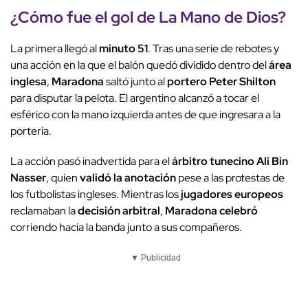
¿Cómo fue el
gol
de
La Mano de Dios
?
La primera llegó al
minuto 51
. Tras una serie de rebotes y
una acción en la que el balón quedó dividido dentro del
área
inglesa
,
Maradona
saltó junto al
portero Peter Shilton
para disputar la pelota. El argentino alcanzó a tocar el
esférico con la mano izquierda antes de que ingresara a la
portería.
La acción pasó inadvertida para el
árbitro tunecino Ali Bin
Nasser
, quien
validó la anotación
pese a las protestas de
los futbolistas ingleses. Mientras los
jugadores europeos
reclamaban la
decisión arbitral
,
Maradona celebró
corriendo hacia la banda junto a sus compañeros.
▼ Publicidad