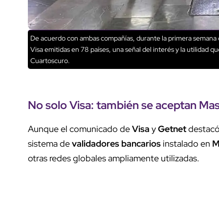
De acuerdo con ambas compañías, durante la primera semana de
Visa emitidas en 78 países, una señal del interés y la utilidad qu
Cuartoscuro.
No solo
Visa
: también se aceptan
Mas
Aunque el comunicado de
Visa
y
Getnet
destacó 
sistema de
validadores bancarios
instalado en
M
otras redes globales ampliamente utilizadas.