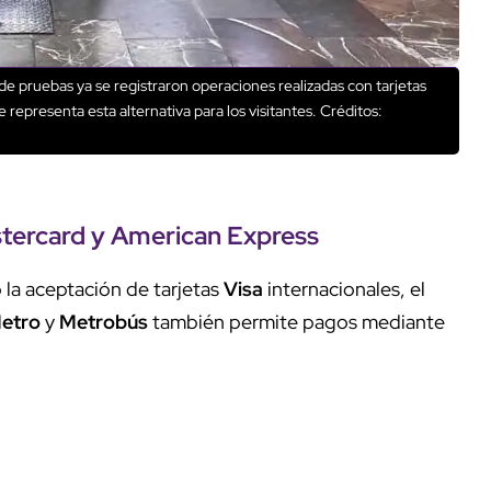
 pruebas ya se registraron operaciones realizadas con tarjetas
e representa esta alternativa para los visitantes.
Créditos:
tercard
y
American Express
la aceptación de tarjetas
Visa
internacionales, el
etro
y
Metrobús
también permite pagos mediante