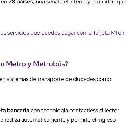
 en
78 países
, una señal del interés y la utilidad que
los servicios que puedes pagar con la Tarjeta MI en
en
Metro
y
Metrobús
?
o en sistemas de transporte de ciudades como
eta bancaria
con tecnología contactless al lector
se realiza automáticamente y permite el ingreso