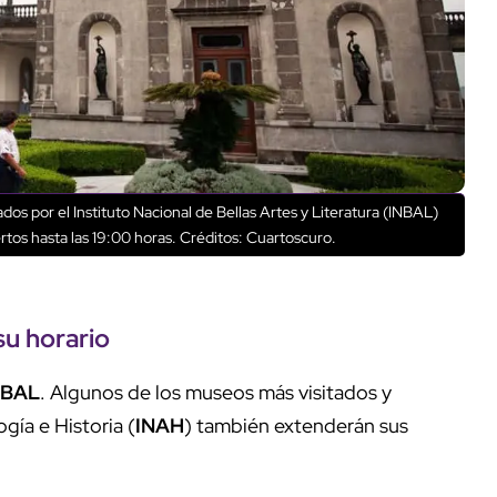
rados por el Instituto Nacional de Bellas Artes y Literatura (INBAL)
tos hasta las 19:00 horas.
Créditos: Cuartoscuro.
u horario
NBAL
. Algunos de los museos más visitados y
gía e Historia (
INAH
) también extenderán sus