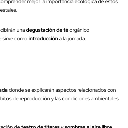
omprender mejor la importancia ecológica de estos
estales.
ecibirán una
degustación de té
orgánico
ue sirve como
introducción
a la jornada.
zada
donde se explicarán aspectos relacionados con
ábitos de reproducción y las condiciones ambientales
tación de
teatro de títeres
y
sombras al aire libre
,