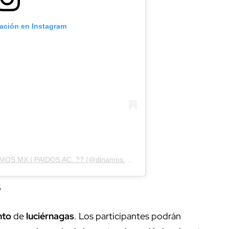
cación en Instagram
Una publicación compartida por DINAMOS MX | PAIDOS AC. ?? (@dinamos.mx)
?
nto
de
luciérnagas
. Los participantes podrán