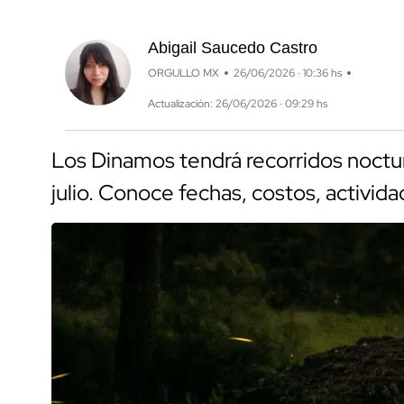
Abigail Saucedo Castro
ORGULLO MX
26/06/2026 · 10:36 hs
Actualización: 26/06/2026 · 09:29 hs
Los Dinamos tendrá recorridos noctu
julio. Conoce fechas, costos, activida