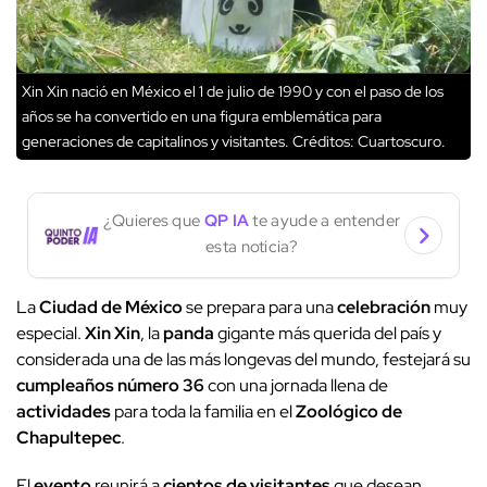
Xin Xin nació en México el 1 de julio de 1990 y con el paso de los
años se ha convertido en una figura emblemática para
generaciones de capitalinos y visitantes.
Créditos: Cuartoscuro.
¿Quieres que
QP IA
te ayude a entender
esta noticia?
La
Ciudad de México
se prepara para una
celebración
muy
especial.
Xin Xin
, la
panda
gigante más querida del país y
considerada una de las más longevas del mundo, festejará su
cumpleaños número 36
con una jornada llena de
actividades
para toda la familia en el
Zoológico de
Chapultepec
.
El
evento
reunirá a
cientos de visitantes
que desean