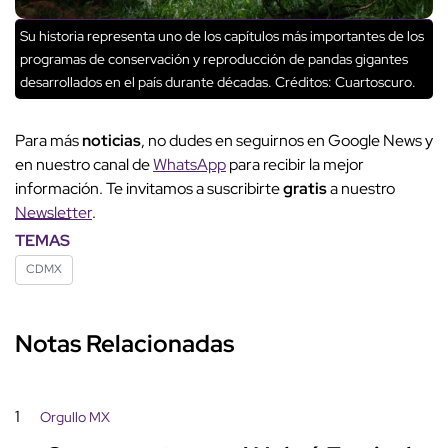
Su historia representa uno de los capítulos más importantes de los
programas de conservación y reproducción de pandas gigantes
desarrollados en el país durante décadas.
Créditos: Cuartoscuro.
Para más
noticias
, no dudes en seguirnos en Google News y
en nuestro canal de
WhatsApp
para recibir la mejor
información. Te invitamos a suscribirte
gratis
a nuestro
Newsletter
.
TEMAS
CDMX
Notas Relacionadas
1
Orgullo MX