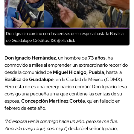
Don Ignacio caminó con las cenizas de su esposa hasta la Basílica
de Guadalupe
Créditos: IG: @elsrclick
Don Ignacio Hernández
, un hombre de
73 años
, ha
conmovido a miles al emprender un extraordinario recorrido
desde la comunidad de
Miguel Hidalgo, Puebla
, hasta la
Basílica de Guadalupe
, en la Ciudad de México (CDMX).
Pero esta no es una peregrinación común: Don Ignacio lleva
consigo una pequeña urna que contiene las cenizas de su
esposa,
Concepción Martínez Cortés
, quien falleció en
febrero de este año.
"Mi esposa venía conmigo hace un año, pero se me fue.
Ahora la traigo aquí, conmigo"
, declaró el señor Ignacio,