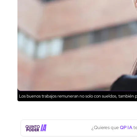
Los buenos trabajos remuneran no solo con sueldos, también p
¿Quieres que
QP IA
te