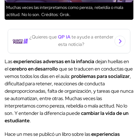
Muchas veces las interpretamos como pereza, rebeldía o mala
actitud. No lo son.
Créditos: Grok.
¿Quieres que
QP IA
te ayude a entender
esta noticia?
Las
experiencias adversas en la infancia
dejan huellas en
el
cerebro en desarrollo
que se traducen en conductas que
vemos todos los días en el aula:
problemas para socializar
,
dificultad para retener, reacciones de conducta
desproporcionadas, falta de organización, y tareas que nunca
se automatizan, entre otras. Muchas veces las
interpretamos como pereza, rebeldía o mala actitud. No lo
son. Y entender la diferencia puede
cambiar la vida de un
estudiante
.
Hace un mes se publicó un libro sobre las
experiencias