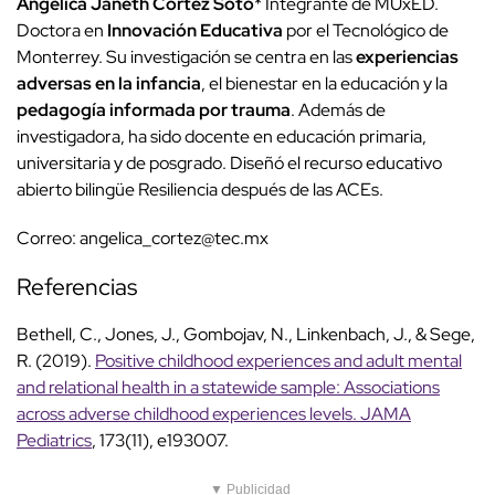
Angélica Janeth Cortez Soto
* Integrante de MUxED.
Doctora en
Innovación Educativa
por el Tecnológico de
Monterrey. Su investigación se centra en las
experiencias
adversas en la infancia
, el bienestar en la educación y la
pedagogía informada por trauma
. Además de
investigadora, ha sido docente en educación primaria,
universitaria y de posgrado. Diseñó el recurso educativo
abierto bilingüe Resiliencia después de las ACEs.
Correo:
angelica_cortez@tec.mx
Referencias
Bethell, C., Jones, J., Gombojav, N., Linkenbach, J., & Sege,
R. (2019).
Positive childhood experiences and adult mental
and relational health in a statewide sample: Associations
across adverse childhood experiences levels. JAMA
Pediatrics
, 173(11), e193007.
▼ Publicidad