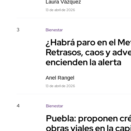
Laura Vázquez
13 de abril de 2026
3
Bienestar
¿Habrá paro en el Me
Retrasos, caos y adve
encienden la alerta
Anel Rangel
13 de abril de 2026
4
Bienestar
Puebla: proponen cré
obras viales en la cap