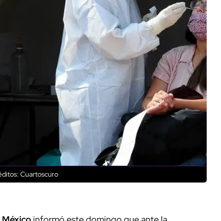
ditos: Cuartoscuro
 México
informó este domingo que ante la