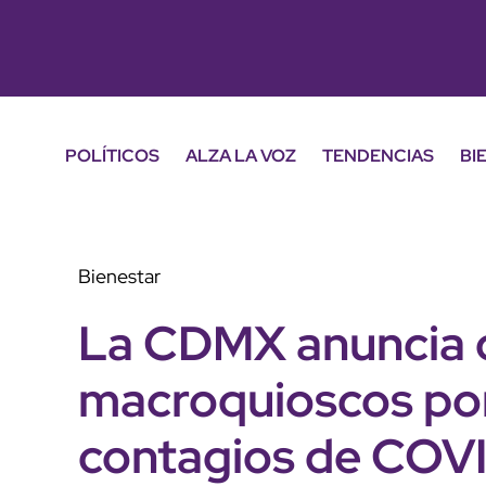
POLÍTICOS
ALZA LA VOZ
TENDENCIAS
BI
Bienestar
La CDMX anuncia c
macroquioscos por
contagios de COV