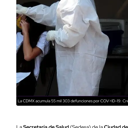
La CDMX acumula 55 mil 303 defunciones por COV>ID-19.
Cré
La
Secretaría de Salud
(Sedesa) de la
Ciudad de