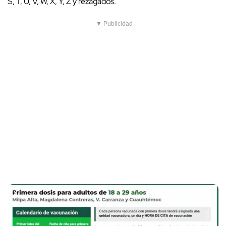
S, T, U, V, W, X, Y, Z y rezagados.
▼ Publicidad