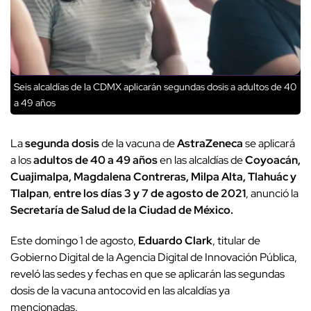
Seis alcaldías de la CDMX aplicarán segundas dosis a adultos de 40
a 49 años
La
segunda dosis
de la vacuna de
AstraZeneca
se aplicará
a los
adultos de 40 a 49 años
en las alcaldías de
Coyoacán,
Cuajimalpa, Magdalena Contreras, Milpa Alta, Tlahuác y
Tlalpan
,
entre los días 3 y 7 de agosto de 2021
, anunció la
Secretaría de Salud de la Ciudad de México.
Este domingo 1 de agosto,
Eduardo Clark
, titular de
Gobierno Digital de la Agencia Digital de Innovación Pública,
reveló las sedes y fechas en que se aplicarán las segundas
dosis de la vacuna antocovid en las alcaldías ya
mencionadas.