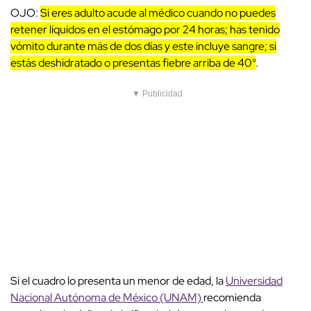
OJO:
Si eres adulto acude al médico cuando no puedes
retener líquidos en el estómago por 24 horas; has tenido
vómito durante más de dos días y este incluye sangre; si
estás deshidratado o presentas fiebre arriba de 40°
.
▼ Publicidad
Si el cuadro lo presenta un menor de edad, la
Universidad
Nacional Autónoma de México (UNAM)
recomienda