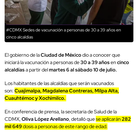
#CDMX Sedes de vacunación a personas de 30 a 39 años en
cinco alcaldías
El gobierno de la
Ciudad de México
dio a conocer que
iniciará la vacunación a personas de
30 a 39 años
en
cinco
alcaldías
a partir del
martes 6 al sábado 10 de julio.
Los habitantes de las alcaldías que serán vacunados
son:
Cuajimalpa, Magdalena Contreras, Milpa Alta,
Cuauhtémoc y Xochimilco.
En conferencia de prensa, la secretaria de Salud de la
CDMX,
Oliva López Arellano
, detalló que
se aplicarán
282
mil 649
dosis a personas de este rango de edad.