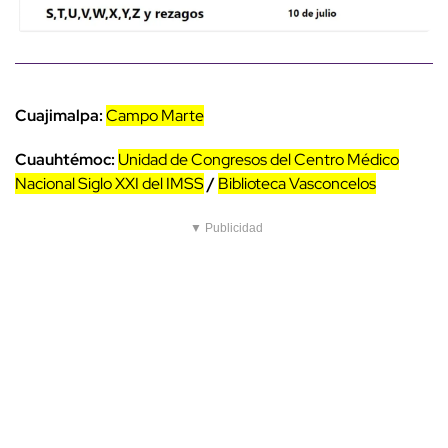
Cuajimalpa:
Campo Marte
Cuauhtémoc:
Unidad de Congresos del Centro Médico
Nacional Siglo XXI del IMSS
/
Biblioteca Vasconcelos
▼ Publicidad