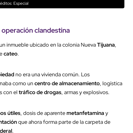
éditos: Especial
a
operación clandestina
a un inmueble ubicado en la colonia Nueva
Tijuana
,
de
cateo
.
piedad
no era una vivienda común. Los
ionaba como un
centro de almacenamiento
, logística
as con el
tráfico de drogas
, armas y explosivos.
os útiles
, dosis de aparente
metanfetamina
y
tación
que ahora forma parte de la carpeta de
ederal
.