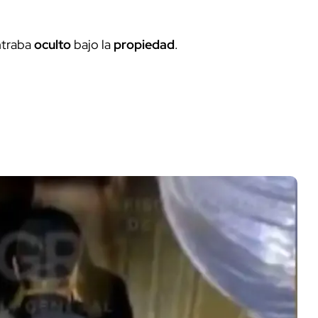
ntraba
oculto
bajo la
propiedad
.