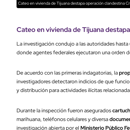
Cateo en vivienda de Tijuana destapa operación clandestina
Cr
Cateo
en vivienda de
Tijuana
destap
La investigación condujo a las autoridades hast
donde agentes federales ejecutaron una orden 
De acuerdo con las primeras indagatorias, la
pro
investigadores detectaron indicios de que func
y distribución para actividades ilícitas relacionad
Durante la inspección fueron asegurados
cartuch
marihuana, teléfonos celulares y diversa
documen
investigación abierta por el
Ministerio Público F