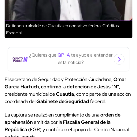
Detienen a alcalde de Cuautla en operativo federal
Créditos:
Especial
¿Quieres que
QP IA
te ayude a entender
esta noticia?
El secretario de Seguridad y Protección Ciudadana,
Omar
García Harfuch
,
confirmó
la
detención de Jesús "N"
,
presidente municipal de
Cuautla
, como parte de una acción
coordinada del
Gabinete de Seguridad
federal.
La captura se realizó en cumplimiento de una
orden de
aprehensión
emitida por la
Fiscalía General de la
República
(FGR) y contó con el apoyo del Centro Nacional
de Inteligencia.