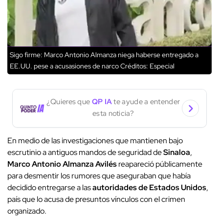
Sigo firme: Marco Antonio Almanza niega haberse entregado a
EE.UU. pese a acusasiones de narco
Créditos: Especial
¿Quieres que
QP IA
te ayude a entender
esta noticia?
En medio de las investigaciones que mantienen bajo
escrutinio a antiguos mandos de seguridad de
Sinaloa
,
Marco Antonio Almanza Avilés
reapareció públicamente
para desmentir los rumores que aseguraban que había
decidido entregarse a las
autoridades de Estados Unidos
,
país que lo acusa de presuntos vínculos con el crimen
organizado.