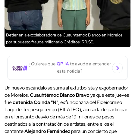
Detienen a excolaboradora de Cuauhtémoc Blanco en Morelos
por supuesto fraude millonario
Créditos: RR.SS.
¿Quieres que
QP IA
te ayude a entender
esta noticia?
Un nuevo escándalo se suma al exfutbolista y exgobernador
de Morelos,
Cuauhtémoc Blanco Bravo
ya que este jueves
fue
detenida Coinda "N"
, exfuncionaria del Fideicomiso
Lago de Tequesquitengo (FILATEQ), acusada de participar
en el presunto desvío de más de 19 millones de pesos
destinados a la contratación de artistas, entre ellos el
cantante
Alejandro Fernández
para un concierto que