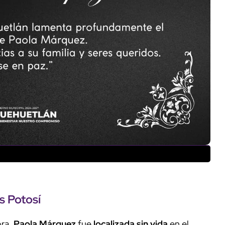
s Potosí
ora,
Paola Márquez
fue
localizada sin vida
en el