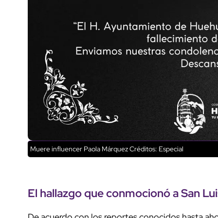
Muere influencer Paola Márquez
Créditos: Especial
El hallazgo que conmocionó a
San Lui
De acuerdo con los reportes conocidos hasta ah