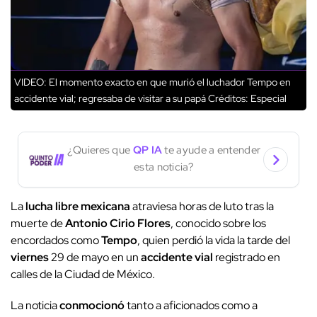
VIDEO: El momento exacto en que murió el luchador Tempo en
accidente vial; regresaba de visitar a su papá
Créditos: Especial
¿Quieres que
QP IA
te ayude a entender
esta noticia?
La
lucha libre mexicana
atraviesa horas de luto tras la
muerte de
Antonio Cirio Flores
, conocido sobre los
encordados como
Tempo
, quien perdió la vida la tarde del
viernes
29 de mayo en un
accidente vial
registrado en
calles de la Ciudad de México.
La noticia
conmocionó
tanto a aficionados como a