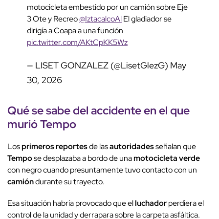
motocicleta embestido por un camión sobre Eje
3 Ote y Recreo
@IztacalcoAl
El gladiador se
dirigía a Coapa a una función
pic.twitter.com/AKtCpKK5Wz
— LISET GONZALEZ (@LisetGlezG)
May
30, 2026
Qué se sabe del
accidente
en el que
murió
Tempo
Los
primeros reportes
de las
autoridades
señalan que
Tempo
se desplazaba a bordo de una
motocicleta verde
con negro cuando presuntamente tuvo contacto con un
camión
durante su trayecto.
Esa situación habría provocado que el
luchador
perdiera el
control de la unidad y derrapara sobre la carpeta asfáltica.