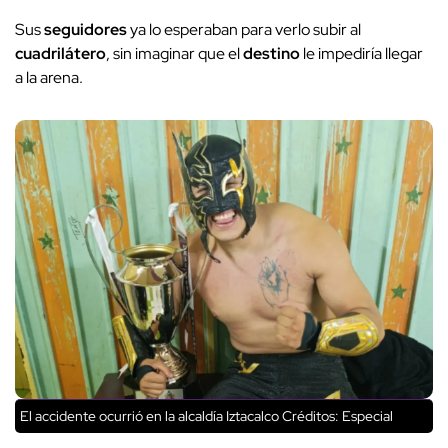
Sus
seguidores
ya lo esperaban para verlo subir al
cuadrilátero
, sin imaginar que el
destino
le impediría llegar
a la arena.
El accidente ocurrió en la alcaldía Iztacalco
Créditos: Especial