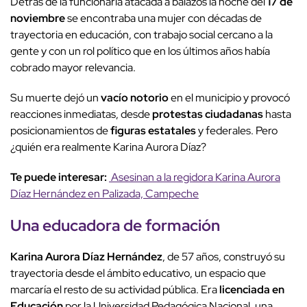
Detrás de la funcionaria atacada a balazos la noche del
17 de
noviembre
se encontraba una mujer con décadas de
trayectoria en educación, con trabajo social cercano a la
gente y con un rol político que en los últimos años había
cobrado mayor relevancia.
Su muerte dejó un
vacío notorio
en el municipio y provocó
reacciones inmediatas, desde
protestas ciudadanas
hasta
posicionamientos de
figuras estatales
y federales. Pero
¿quién era realmente Karina Aurora Díaz?
Te puede interesar:
Asesinan a la regidora Karina Aurora
Díaz Hernández en Palizada, Campeche
Una educadora de formación
Karina Aurora Díaz Hernández
, de 57 años, construyó su
trayectoria desde el ámbito educativo, un espacio que
marcaría el resto de su actividad pública. Era
licenciada en
Educación
por la Universidad Pedagógica Nacional, una