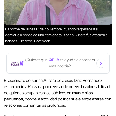
La noche del lunes 17 de noviembre, cuando regresaba a su
domicilio a bordo de una camioneta, Karina Aurora fue atacada a
balazos.
Créditos: Facebook.
¿Quieres que
QP IA
te ayude a entender
esta noticia?
El asesinato de Karina Aurora de Jesús Díaz Hernández
estremeció a Palizada por revelar de nuevo la vulnerabilidad
de quienes ocupan cargos públicos en
municipios
pequeños
, donde la actividad política suele entrelazarse con
relaciones comunitarias profundas.