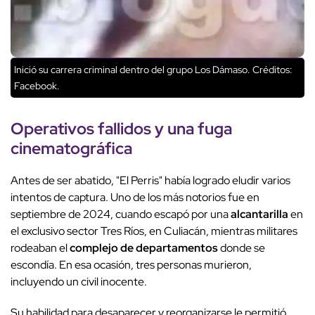
Inició su carrera criminal dentro del grupo Los Dámaso.
Créditos:
Facebook.
Operativos fallidos
y una fuga
cinematográfica
Antes de ser abatido, "El Perris" había logrado eludir varios
intentos de captura. Uno de los más notorios fue en
septiembre de 2024, cuando escapó por una
alcantarilla
en
el exclusivo sector Tres Ríos, en Culiacán, mientras militares
rodeaban el
complejo de departamentos
donde se
escondía. En esa ocasión, tres personas murieron,
incluyendo un civil inocente.
Su habilidad para desaparecer y reorganizarse le permitió