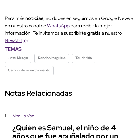
Para más
noticias
, no dudes en seguirnos en Google News y
en nuestro canal de
WhatsApp
para recibir la mejor
información. Te invitamos a suscribirte
gratis
a nuestro
Newsletter
.
TEMAS
José Murgía
Rancho Izaguirre
Teuchitlán
Campo de adiestramiento
Notas Relacionadas
1
Alza La Voz
¿Quién es Samuel, el niño de 4
años que fue apuñalado por un