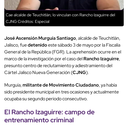
Cae alcalde de Teuchitlán; lo vinculan con Rancho Izaguirre del
CJNG
Créditos: Especial
José Ascensión Murguía Santiago
, alcalde de Teuchitlán,
Jalisco, fue
detenido
este sábado 3 de mayo por la Fiscalía
General de la República (FGR). La aprehensión ocurre en el
marco de la investigación por el caso del
Rancho Izaguirre
,
presunto centro de reclutamiento y adiestramiento del
Cártel Jalisco Nueva Generación (
CJNG
).
Murguía,
militante de Movimiento Ciudadano
, ya había
sido presidente municipal en tres ocasiones y actualmente
ocupaba su segundo periodo consecutivo.
El Rancho Izaguirre: campo de
entrenamiento criminal