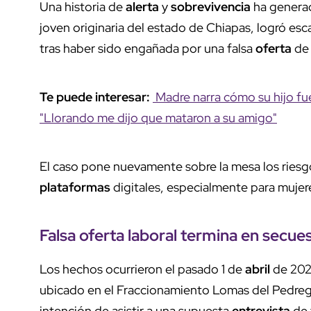
Una historia de
alerta
y
sobrevivencia
ha genera
joven originaria del estado de Chiapas, logró es
tras haber sido engañada por una falsa
oferta
de 
Te puede interesar:
Madre narra cómo su hijo f
"Llorando me dijo que mataron a su amigo"
El caso pone nuevamente sobre la mesa los riesg
plataformas
digitales, especialmente para muje
Falsa
oferta
laboral termina en
secues
Los hechos ocurrieron el pasado 1 de
abril
de 2025
ubicado en el Fraccionamiento Lomas del Pedregal
intención de asistir a una supuesta
entrevista
de 