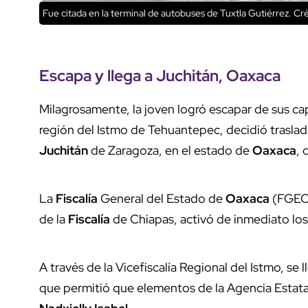
Fue citada en la terminal de autobuses de Tuxtla Gutiérrez.
Cré
Escapa y llega a
Juchitán
,
Oaxaca
Milagrosamente, la joven logró escapar de sus cap
región del Istmo de Tehuantepec, decidió traslad
Juchitán
de Zaragoza, en el estado de
Oaxaca
, 
La
Fiscalía
General del Estado de
Oaxaca
(FGEO)
de la
Fiscalía
de Chiapas, activó de inmediato los
A través de la Vicefiscalía Regional del Istmo, se
que permitió que elementos de la Agencia Estatal